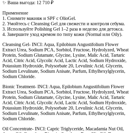
✨ Ваша выгода: 12 710 ₽
Применение
1. Снимите макияж и SPF с OlioGel.
2. Умойтесь с Cleansing Gel для свежести и контроля себума.
3. Используйте Polishing Gel 1–2 раза в неделю для детокса.
4. Завершите уход кремом по типу кожи (Normal или Oily).
Cleansing Gel- INCI: Aqua, Epilobium Angustifolium Flower
Extract Urea, Sodium PCA, Sorbitol, Fructose, Hydrolyzed, Wheat
Protein, Sodium Glutamate, Glycine, Lysine, Malic Acid, Tartaric
Acid, Citric Acid, Glycolic Acid, Lactic Acid, Sodium Hydroxide,
Potassium Hydroxide, Polysorbate 20, Levulinic Acid, Glycerin,
Sodium Levulinate, Sodium Anisate, Parfum, Ethylhexylglycerin,
Sodium Chloride.
Bionic Treatment- INCI: Aqua, Epilobium Angustifolium Flower
Extract Urea, Sodium PCA, Sorbitol, Fructose, Hydrolyzed, Wheat
Protein, Sodium Glutamate, Glycine, Lysine, Malic Acid, Tartaric
Acid, Citric Acid, Glycolic Acid, Lactic Acid, Sodium Hydroxide,
Potassium Hydroxide, Polysorbate 20, Levulinic Acid, Glycerin,
Sodium Levulinate, Sodium Anisate, Parfum, Ethylhexylglycerin,
Sodium Chloride.
Oil Concentrate- INCI: Capric Triglyceride, Macadamia Nut Oil,