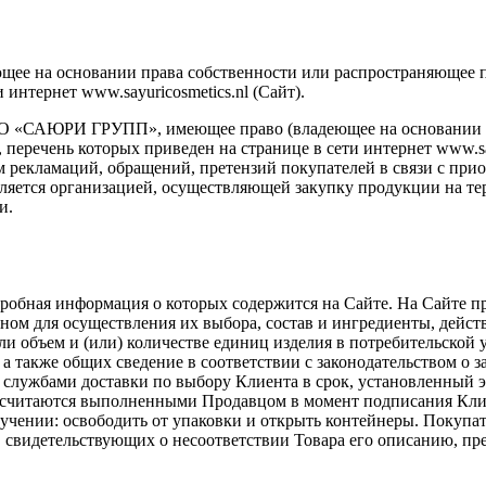
еющее на основании права собственности или распространяющее 
интернет www.sayuricosmetics.nl (Сайт).
ОО «САЮРИ ГРУПП», имеющее право (владеющее на основании п
перечень которых приведен на странице в сети интернет www.sayur
м рекламаций, обращений, претензий покупателей в связи с при
 является организацией, осуществляющей закупку продукции на 
и.
дробная информация о которых содержится на Сайте. На Сайте п
ном для осуществления их выбора, состав и ингредиенты, дейст
ли объем и (или) количестве единиц изделия в потребительской 
, а также общих сведение в соответствии с законодательством о
 службами доставки по выбору Клиента в срок, установленный э
ов считаются выполненными Продавцом в момент подписания Кли
лучении: освободить от упаковки и открыть контейнеры. Покупат
, свидетельствующих о несоответствии Товара его описанию, пр