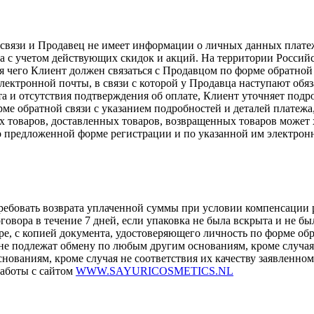
вязи и Продавец не имеет информации о личных данных платеж
ца с учетом действующих скидок и акций. На территории Россий
я чего Клиент должен связаться с Продавцом по форме обратной
ектронной почты, в связи с которой у Продавца наступают обяза
та и отсутствия подтверждения об оплате, Клиент уточняет подр
е обратной связи с указанием подробностей и деталей платежа,
х товаров, доставленных товаров, возвращенных товаров может
по предложенной форме регистрации и по указанной им электро
ребовать возврата уплаченной суммы при условии компенсации р
говора в течение 7 дней, если упаковка не была вскрыта и не бы
е, с копией документа, удостоверяющего личность по форме обр
 подлежат обмену по любым другим основаниям, кроме случая н
ваниям, кроме случая не соответствия их качеству заявленному 
работы с сайтом
WWW.SAYURICOSMETICS.NL