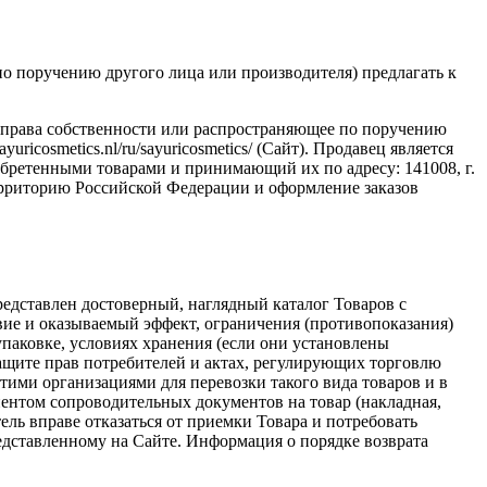
по поручению другого лица или производителя) предлагать к
рава собственности или распространяющее по поручению
icosmetics.nl/ru/sayuricosmetics/ (Сайт). Продавец является
обретенными товарами и принимающий их по адресу: 141008, г.
территорию Российской Федерации и оформление заказов
редставлен достоверный, наглядный каталог Товаров с
вие и оказываемый эффект, ограничения (противопоказания)
упаковке, условиях хранения (если они установлены
 защите прав потребителей и актах, регулирующих торговлю
тими организациями для перевозки такого вида товаров и в
ентом сопроводительных документов на товар (накладная,
ель вправе отказаться от приемки Товара и потребовать
едставленному на Сайте. Информация о порядке возврата