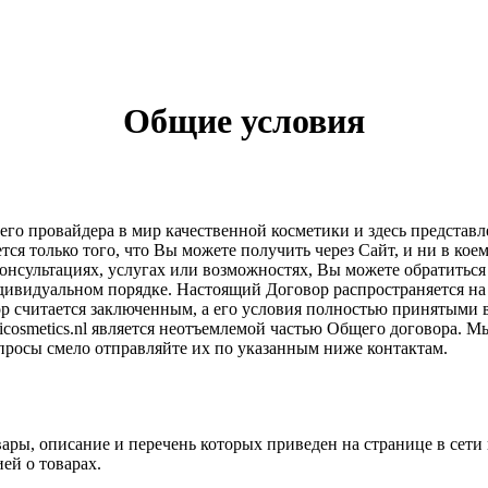
Общие условия
шего провайдера в мир качественной косметики и здесь предста
ся только того, что Вы можете получить через Сайт, и ни в коем с
онсультациях, услугах или возможностях, Вы можете обратиться
дивидуальном порядке. Настоящий Договор распространяется на
ор считается заключенным, а его условия полностью принятыми 
osmetics.nl является неотъемлемой частью Общего договора. Мы
опросы смело отправляйте их по указанным ниже контактам.
ры, описание и перечень которых приведен на странице в сети и
ей о товарах.