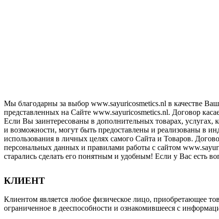
Мы благодарны за выбор www.sayuricosmetics.nl в качестве Ва
представленных на Cайте www.sayuricosmetics.nl. Договор касает
Если Вы заинтересованы в дополнительных товарах, услугах, к
и возможности, могут быть предоставлены и реализованы в ин
использования в личных целях самого Сайта и Товаров. Догов
персональных данных и правилами работы с сайтом www.sayuric
старались сделать его понятным и удобным! Если у Вас есть в
КЛИЕНТ
Клиентом является любое физическое лицо, приобретающее това
ограниченное в дееспособности и ознакомившееся с информаци