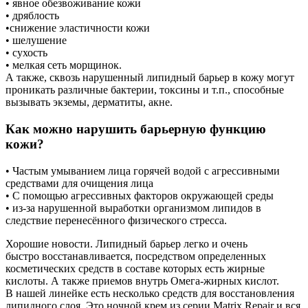
• явное обезвоживание кожи
• дряблость
•снижение эластичности кожи
• шелушение
• сухость
• мелкая сеть морщинок.
А также, сквозь нарушенный липидный барьер в кожу могут
проникать различные бактерии, токсины и т.п., способные
вызывать экземы, дерматиты, акне.
Как можно нарушить барьерную функцию
кожи?
• Частым умыванием лица горячей водой с агрессивными
средствами для очищения лица
• С помощью агрессивных факторов окружающей среды
• из-за нарушенной выработки организмом липидов в
следствие перенесённого физического стресса.
Хорошие новости. Липидный барьер легко и очень
быстро восстанавливается, посредством определенных
косметических средств в составе которых есть жирные
кислоты. А также приемов внутрь Омега-жирных кислот.
В нашей линейке есть несколько средств для восстановления
липидного слоя. Это ночной крем из серии Matrix Repair и вся