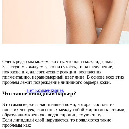
Очень редко мы можем сказать, что наша кожа идеальна.
Статьи
Зачастую мы жалуемся, то на сухость, то на шелушение,
покраснения, аллергические реакции, воспаления,
Нарушение липидного слоя
пигментацию, неравномерный цвет лица. В основе всех этих
проблем лежит повреждение липидного барьера кожи.
17 мая, 2022
Нет Комментариев
Что такое липидный барьер?
Это самая верхняя часть нашей кожи, которая состоит из
плоских чешуек, склеенных между собой жирными клетками,
образующих крепкую, водонепроницаемую стену.
Если липидный слой нарушается, то появляются такие
проблемы как: