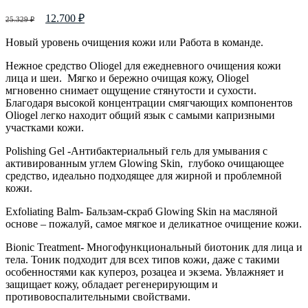
12.700
₽
25.329
₽
Новый уровень очищения кожи или Работа в команде.
Нежное средство Oliogel для ежедневного очищения кожи
лица и шеи. Мягко и бережно очищая кожу, Oliogel
мгновенно снимает ощущение стянутости и сухости.
Благодаря высокой концентрации смягчающих компонентов
Oliogel легко находит общий язык с самыми капризными
участками кожи.
Polishing Gel -Антибактериальный гель для умывания с
активированным углем Glowing Skin, глубоко очищающее
средство, идеально подходящее для жирной и проблемной
кожи.
Еxfoliating Balm- Бальзам-скраб Glowing Skin на масляной
основе – пожалуй, самое мягкое и деликатное очищение кожи.
Bionic Treatment- Многофункциональный биотоник для лица и
тела. Тоник подходит для всех типов кожи, даже с такими
особенностями как купероз, розацеа и экзема. Увлажняет и
защищает кожу, обладает регенерирующим и
противовоспалительными свойствами.