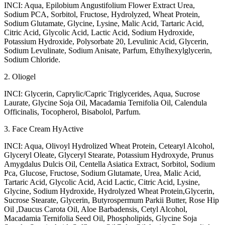
INCI: Aqua, Epilobium Angustifolium Flower Extract Urea,
Sodium PCA, Sorbitol, Fructose, Hydrolyzed, Wheat Protein,
Sodium Glutamate, Glycine, Lysine, Malic Acid, Tartaric Acid,
Citric Acid, Glycolic Acid, Lactic Acid, Sodium Hydroxide,
Potassium Hydroxide, Polysorbate 20, Levulinic Acid, Glycerin,
Sodium Levulinate, Sodium Anisate, Parfum, Ethylhexylglycerin,
Sodium Chloride.
2. Oliogel
INCI: Glycerin, Caprylic/Capric Triglycerides, Aqua, Sucrose
Laurate, Glycine Soja Oil, Macadamia Ternifolia Oil, Calendula
Officinalis, Tocopherol, Bisabolol, Parfum.
3. Face Cream HyActive
INCI: Aqua, Olivoyl Hydrolized Wheat Protein, Cetearyl Alcohol,
Glyceryl Oleate, Glyceryl Stearate, Potassium Hydroxyde, Prunus
Amygdalus Dulcis Oil, Centella Asiatica Extract, Sorbitol, Sodium
Pca, Glucose, Fructose, Sodium Glutamate, Urea, Malic Acid,
Tartaric Acid, Glycolic Acid, Acid Lactic, Citric Acid, Lysine,
Glycine, Sodium Hydroxide, Hydrolyzed Wheat Protein,Glycerin,
Sucrose Stearate, Glycerin, Butyrospermum Parkii Butter, Rose Hip
Oil ,Daucus Carota Oil, Aloe Barbadensis, Cetyl Alcohol,
Macadamia Ternifolia Seed Oil, Phospholipids, Glycine Soja