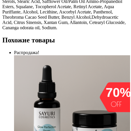
Sterols, Stearic Acid, Safflower Oil/Palm Oil Amino-Propanediol
Esters, Squalane, Tocopherol Acetate, Retinyl Acetate, Aqua
Puriffante, Alcohol, Lecithine, Ascorbyl Acetate, Panthenol,
Theobroma Cacao Seed Butter, Benzyl Alcohol,Dehydroacetic
Acid, Citrus Sinensis, Xantan Gum, Allantoin, Cetearyl Glucoside,
Cananga odorata oil, Sodium.
Похожие товары
Распродажа!